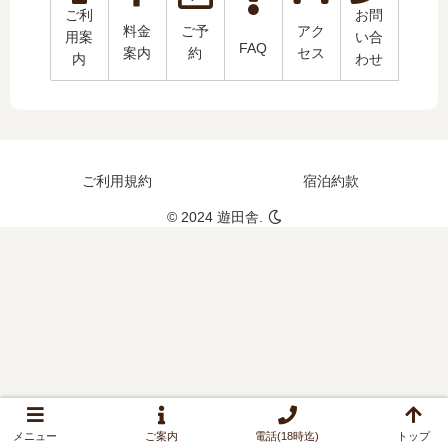
ご利
お問
料金
ご予
アク
用案
い合
FAQ
案内
約
セス
内
わせ
ご利用規約
宿泊約款
© 2024 遊田舎.
メニュー
ご案内
電話(18時迄)
トップ