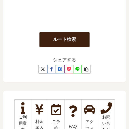
ルート検索
シェアする
ご利
お問
料金
ご予
アク
用案
い合
FAQ
案内
約
セス